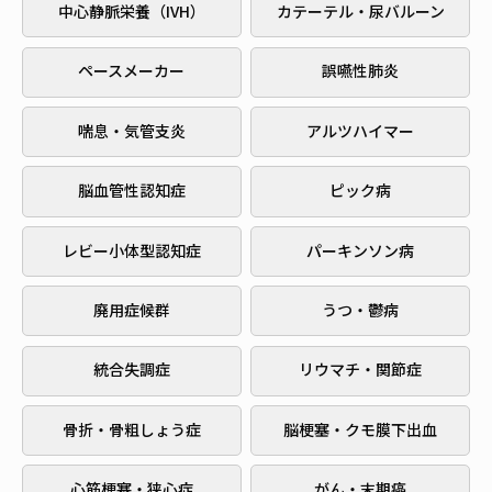
中心静脈栄養（IVH）
カテーテル・尿バルーン
ペースメーカー
誤嚥性肺炎
喘息・気管支炎
アルツハイマー
脳血管性認知症
ピック病
レビー小体型認知症
パーキンソン病
廃用症候群
うつ・鬱病
統合失調症
リウマチ・関節症
骨折・骨粗しょう症
脳梗塞・クモ膜下出血
心筋梗塞・狭心症
がん・末期癌